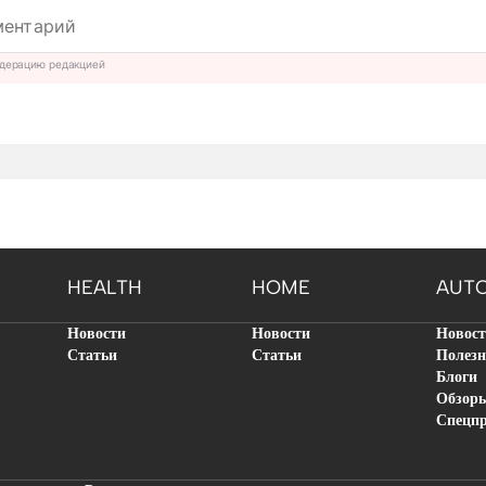
дерацию редакцией
HEALTH
HOME
AUT
Новости
Новости
Новос
Статьи
Статьи
Полезн
Блоги
Обзор
Спецп