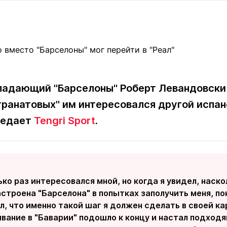
Статьи
округ спорта
Статьи
Полезное
ренды
Блоги
ига
Обзоры
емпионов
Спецпроек
падающий "Барселоны" Роберт Левандовски 
гранатовых" им интересовался другой испан
Контакты редакции
Вакансии
Реклама
Пресс-центр
редает
Tengri Sport
.
клама
+7 (700) 3 888 188
ько раз интересовался мной, но когда я увидел, наск
строена "Барселона" в попытках заполучить меня, пон
ал, что именно такой шаг я должен сделать в своей ка
ывание в "Баварии" подошло к концу и настал подход