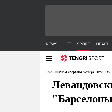
NEWS
LIFE
SPORT
HEALTH
04 октября 2022 09:53
Главная
Вокруг спорта
Левандовски
"Барселоны"
NEWS
LIFE
S
Новости
Красиво
С