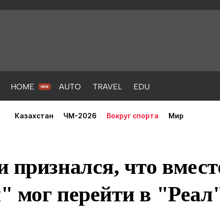
HOME
AUTO
TRAVEL
EDU
Казахстан
ЧМ-2026
Вокруг спорта
Мир
 признался, что вмест
 мог перейти в "Реал
PORT
HEALTH
HOME
AUTO
Новости
порт
Новости
Новости