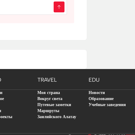
O
TRAVEL
EDU
ти
Моя страна
Новости
ое
Вокруг света
Образование
Путевые заметки
Учебные заведения
ы
Маршруты
роекты
Заилийского Алатау