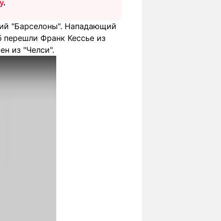
y
.
ний "Барселоны". Нападающий
уб перешли Франк Кессье из
н из "Челси".