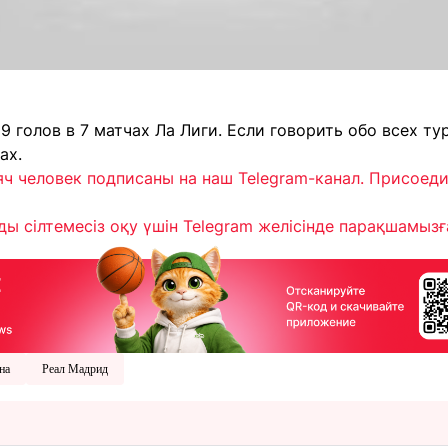
9 голов в 7 матчах Ла Лиги. Если говорить обо всех тур
ах.
яч человек подписаны на наш Telegram-канал. Присоед
ы сілтемесіз оқу үшін Telegram желісінде парақшамызға 
на
Реал Мадрид