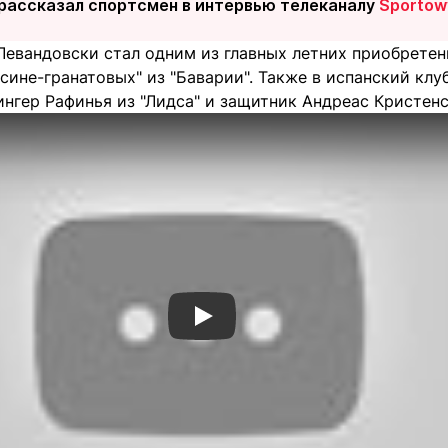
 рассказал спортсмен в интервью телеканалу
Sportow
Левандовски стал одним из главных летних приобрете
"сине-гранатовых" из "Баварии". Также в испанский кл
ингер Рафинья из "Лидса" и защитник Андреас Кристенсе
Смотреть видео YouTube