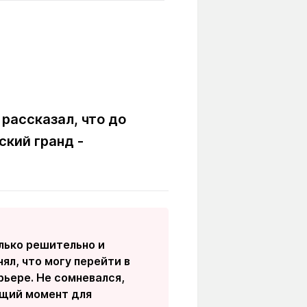
Вокруг света
Образование
Путевые
Учебные
заметки
заведения
Маршруты
ты
Заилийского
Алатау
рассказал, что до
ский гранд -
Светлая тема
Мы в социальных сетях
олько решительно и
ял, что могу перейти в
рьере. Не сомневался,
ящий момент для