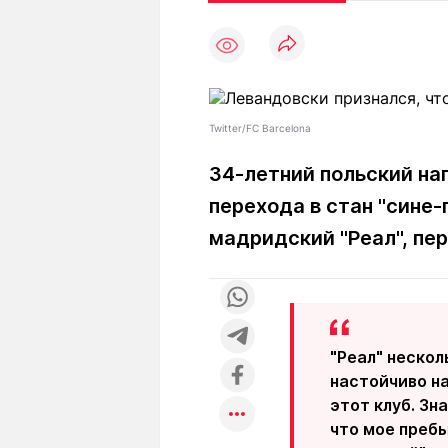
Статьи
Выгодно
В
Погода
Полезно
Т
Спецпроекты
Любопытно
Л
ч
Рейтинги
Гороскопы
Twitter/FC Barcelona
Рецепты
34-летний польский на
перехода в стан "сине-
О проекте
мадридский "Реал", пе
Редакция
Ре
+7 (777) 001 44 99
"Реал" нескол
настойчиво на
этот клуб. Зн
что мое преб