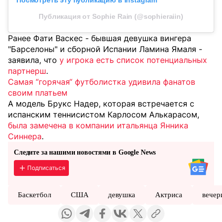
Публикация от Sophie Rain (@sophieraiin)
Ранее Фати Васкес - бывшая девушка вингера
"Барселоны" и сборной Испании Ламина Ямаля -
заявила, что
у игрока есть список потенциальных
партнерш
.
Самая “горячая“ футболистка удивила фанатов
своим платьем
А модель Брукс Надер, которая встречается с
испанским теннисистом Карлосом Алькарасом,
была замечена в компании итальянца Янника
Синнера
.
Следите за нашими новостями в Google News
Подписаться
Баскетбол
США
девушка
Актриса
вечер