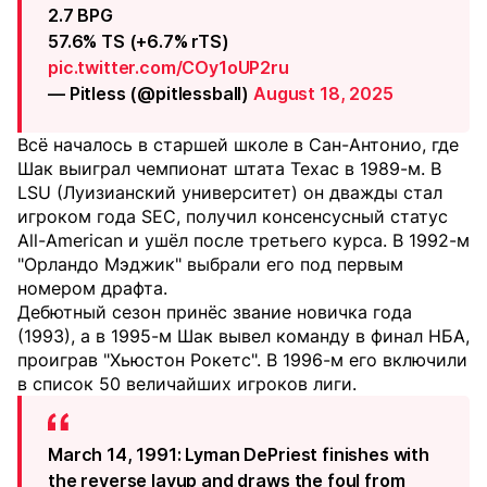
2.7 BPG
57.6% TS (+6.7% rTS)
pic.twitter.com/COy1oUP2ru
— Pitless (@pitlessball)
August 18, 2025
Всё началось в старшей школе в Сан-Антонио, где
Шак выиграл чемпионат штата Техас в 1989-м. В
LSU (Луизианский университет) он дважды стал
игроком года SEC, получил консенсусный статус
All-American и ушёл после третьего курса. В 1992-м
"Орландо Мэджик" выбрали его под первым
номером драфта.
Дебютный сезон принёс звание новичка года
(1993), а в 1995-м Шак вывел команду в финал НБА,
проиграв "Хьюстон Рокетс". В 1996-м его включили
в список 50 величайших игроков лиги.
March 14, 1991: Lyman DePriest finishes with
the reverse layup and draws the foul from