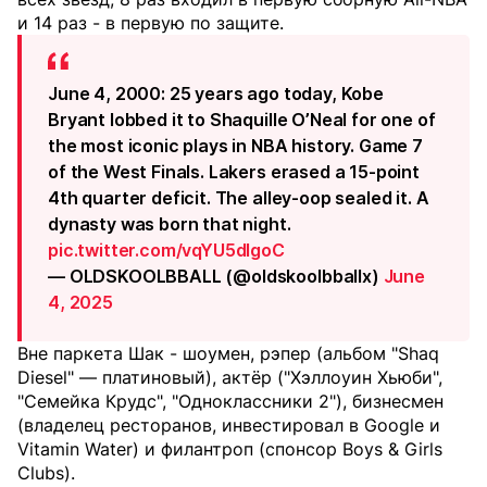
и 14 раз - в первую по защите.
June 4, 2000: 25 years ago today, Kobe
Bryant lobbed it to Shaquille O’Neal for one of
the most iconic plays in NBA history. Game 7
of the West Finals. Lakers erased a 15-point
4th quarter deficit. The alley-oop sealed it. A
dynasty was born that night.
pic.twitter.com/vqYU5dIgoC
— OLDSKOOLBBALL (@oldskoolbballx)
June
4, 2025
Вне паркета Шак - шоумен, рэпер (альбом "Shaq
Diesel" — платиновый), актёр ("Хэллоуин Хьюби",
"Семейка Крудс", "Одноклассники 2"), бизнесмен
(владелец ресторанов, инвестировал в Google и
Vitamin Water) и филантроп (спонсор Boys & Girls
Clubs).