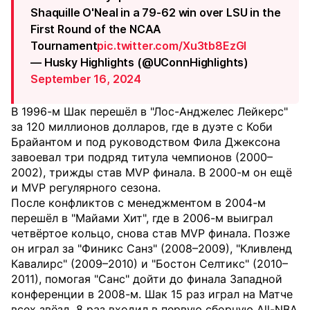
Shaquille O'Neal in a 79-62 win over LSU in the
First Round of the NCAA
Tournament
pic.twitter.com/Xu3tb8EzGl
— Husky Highlights (@UConnHighlights)
September 16, 2024
В 1996-м Шак перешёл в "Лос-Анджелес Лейкерс"
за 120 миллионов долларов, где в дуэте с Коби
Брайантом и под руководством Фила Джексона
завоевал три подряд титула чемпионов (2000–
2002), трижды став MVP финала. В 2000-м он ещё
и MVP регулярного сезона.
После конфликтов с менеджментом в 2004-м
перешёл в "Майами Хит", где в 2006-м выиграл
четвёртое кольцо, снова став MVP финала. Позже
он играл за "Финикс Санз" (2008–2009), "Кливленд
Кавалирс" (2009–2010) и "Бостон Селтикс" (2010–
2011), помогая "Санс" дойти до финала Западной
конференции в 2008-м. Шак 15 раз играл на Матче
всех звёзд, 8 раз входил в первую сборную All-NBA