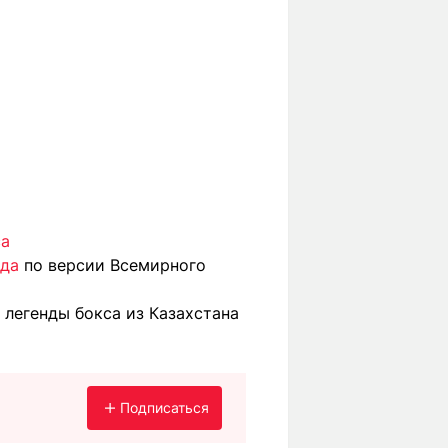
са
ода
по версии Всемирного
 легенды бокса из Казахстана
Подписаться