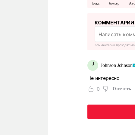
Бокс
боксер
Авс
КОММЕНТАРИИ
Комментарии проходят мо
J
Johnson Johnson
Не интересно
0
Ответить