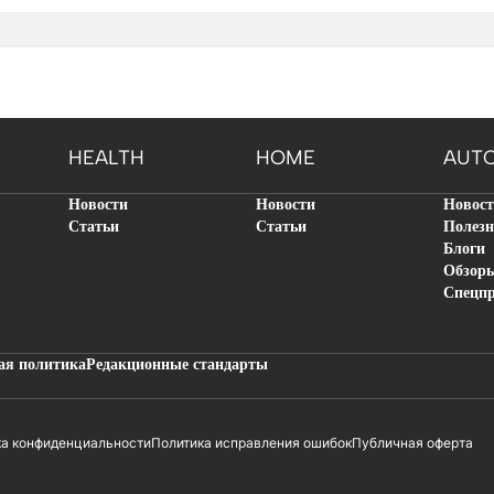
HEALTH
HOME
AUT
Новости
Новости
Новос
Статьи
Статьи
Полезн
Блоги
Обзор
Спецп
ая политика
Редакционные стандарты
ка конфиденциальности
Политика исправления ошибок
Публичная оферта