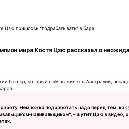
Статьи
округ спорта
Статьи
Полезное
ренды
Блоги
ига
Обзоры
емпионов
Спецпроек
мпион мира Костя Цзю рассказал о неожида
Контакты редакции
Вакансии
Реклама
Пресс-центр
кий боксер, который сейчас живет в Австралии, ненадо
баров.
клама
+7 (700) 3 888 188
 работу. Немножко подработать надо перед тем, как 
ивальщиком-наливальщиком", – шутит Цзю в видео, о
етях.