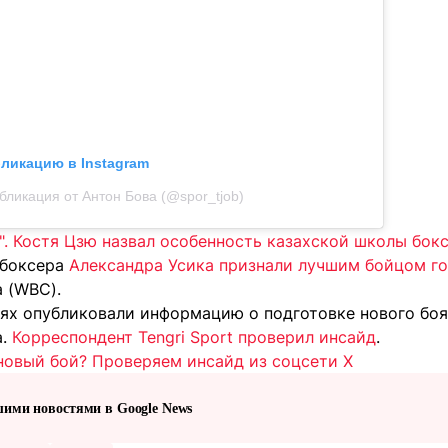
бликацию в Instagram
бликация от Антон Бова (@spor_tjob)
и". Костя Цзю назвал особенность казахской школы бок
 боксера
Александра Усика признали лучшим бойцом г
 (WBC).
тях опубликовали информацию о подготовке нового боя
а.
Корреспондент Tengri Sport проверил инсайд
.
 новый бой? Проверяем инсайд из соцсети X
шими новостями в Google News