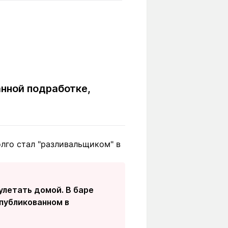
Вокруг света
Образование
Путевые
Учебные
заметки
заведения
Маршруты
ты
Заилийского
Алатау
нной подработке,
Светлая тема
лго стал "разливальщиком" в
Мы в социальных сетях
улетать домой. В баре
публикованном в