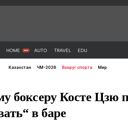
HOME
AUTO
TRAVEL
EDU
Казахстан
ЧМ-2026
Вокруг спорта
Мир
му боксеру Косте Цзю 
ать“ в баре
PORT
HEALTH
HOME
AUTO
Новости
порт
Новости
Новости