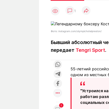
Статьи
Выгодно
В
1
Погода
Полезно
Т
Спецпроекты
Любопытно
Л
ч
Рейтинги
Гороскопы
Фото: instagram.com/olympichotelpreston/
Рецепты
Бывший абсолютный че
передает
Tengri Sport
.
О проекте
55-летний российс
одном из местных 
Редакция
Ре
+7 (777) 001 44 99
"Устроился на
работаю разл
социальных с
1