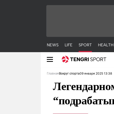
NEWS
LIFE
SPORT
HEALTH
09 января 2025 13:38
Главная
Вокруг спорта
Легендарно
“подрабатыв
NEWS
LIFE
S
Новости
Красиво
С