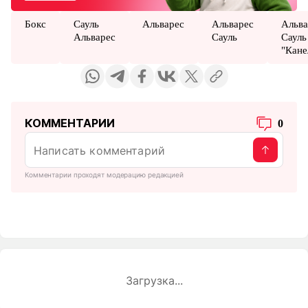
Бокс
Сауль
Альварес
Альварес
Альва
Альварес
Сауль
Сауль
"Кане
КОММЕНТАРИИ
0
Комментарии проходят модерацию редакцией
Загрузка...