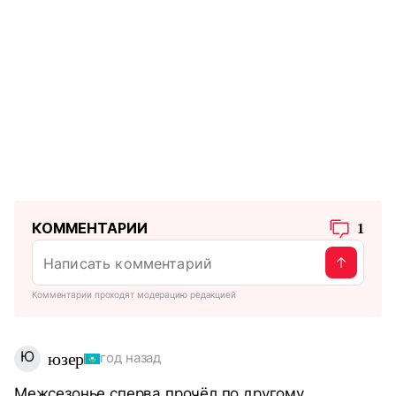
КОММЕНТАРИИ
1
Комментарии проходят модерацию редакцией
Ю
юзер
год назад
Межсезонье сперва прочёл по другому