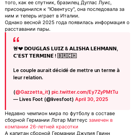
того, как ее спутник, бразилец Дуглас Луис,
присоединился к "Ювентусу", она последовала за
ним и теперь играет в Италии.
Однако весной 2025 года появилась информация о
расставании пары.
🚨💔 𝗗𝗢𝗨𝗚𝗟𝗔𝗦 𝗟𝗨𝗜𝗭 & 𝗔𝗟𝗜𝗦𝗛𝗔 𝗟𝗘𝗛𝗠𝗔𝗡𝗡,
𝗖’𝗘𝗦𝗧 𝗧𝗘𝗥𝗠𝗜𝗡𝗘́ ! 🇧🇷🇨🇭
Le couple aurait décidé de mettre un terme à
leur relation.
(
@Gazzetta_it
)
pic.twitter.com/Ey7ZyPMtTu
— Lives Foot (@livesfoot)
April 30, 2025
Недавно чемпион мира по футболу в составе
сборной Германии Лотар Маттеус
замечен в
компании 26-летней красотки
А капитан сборной Германии Джулия Гвинн