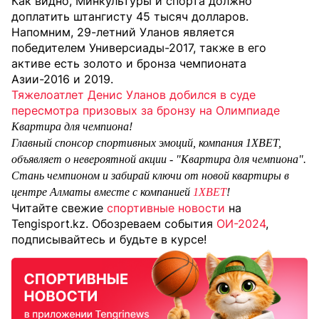
Как видно, Минкультуры и спорта должно
доплатить штангисту 45 тысяч долларов.
Напомним, 29-летний Уланов является
победителем Универсиады-2017, также в его
активе есть золото и бронза чемпионата
Азии-2016 и 2019.
Тяжелоатлет Денис Уланов добился в суде
пересмотра призовых за бронзу на Олимпиаде
Квартира для чемпиона!
Главный спонсор спортивных эмоций, компания 1XBET,
объявляет о невероятной акции - "Квартира для чемпиона".
Стань чемпионом и забирай ключи от новой квартиры в
центре Алматы вместе с компанией
1XBET
!
Читайте свежие
спортивные новости
на
Tengisport.kz. Обозреваем события
ОИ-2024
,
подписывайтесь и будьте в курсе!