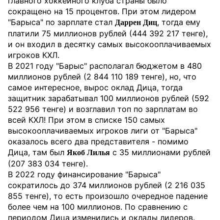
главного хоккейного клуба страны было
сокращено на 15 процентов. При этом лидером
"Барыса" по зарплате стал
, тогда ему
Даррен Диц
платили 75 миллионов рублей (444 392 217 тенге),
и он входил в десятку самых высокооплачиваемых
игроков КХЛ.
В 2021 году "Барыс" располагал бюджетом в 480
миллионов рублей (2 844 110 189 тенге), но, что
самое интересное, вырос оклад Дица, тогда
защитник зарабатывал 100 миллионов рублей (592
522 956 тенге) и возглавил топ по зарплатам во
всей КХЛ! При этом в списке 150 самых
высокооплачиваемых игроков лиги от "Барыса"
оказалось всего два представителя - помимо
Дица, там был
с 35 миллионами рублей
Якоб Лилья
(207 383 034 тенге).
В 2022 году финансирование "Барыса"
сократилось до 374 миллионов рублей (2 216 035
855 тенге), то есть произошло очередное падение
более чем на 100 миллионов. По сравнению с
периодом Дица изменились и оклады лидеров.