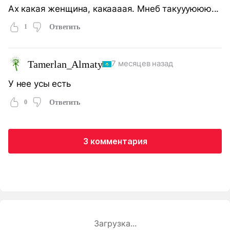
Ах какая женщина, какаааая. Мнеб такуууююю...
1
Ответить
Tamerlan_Almaty
7 месяцев назад
У нее усы есть
0
Ответить
3 комментария
Загрузка...