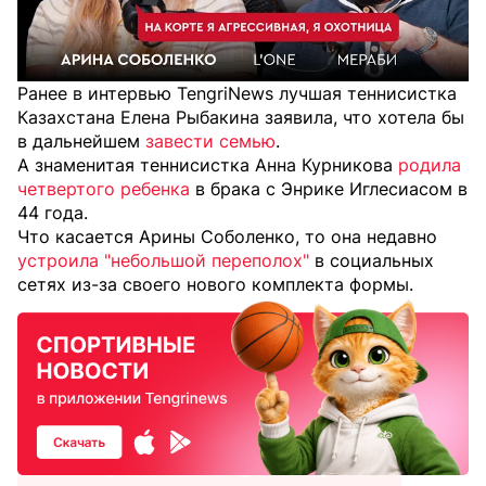
Ранее в интервью TengriNews лучшая теннисистка
Казахстана Елена Рыбакина заявила, что хотела бы
в дальнейшем
завести семью
.
А знаменитая теннисистка Анна Курникова
родила
четвертого ребенка
в брака с Энрике Иглесиасом в
44 года.
Что касается Арины Соболенко, то она недавно
устроила "небольшой переполох"
в социальных
сетях из-за своего нового комплекта формы.