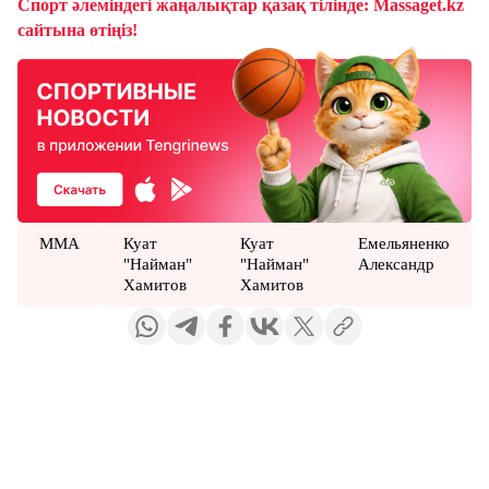
Спорт әлеміндегі жаңалықтар қазақ тілінде: Massaget.kz
сайтына өтіңіз!
ММА
Куат
Куат
Емельяненко
"Найман"
"Найман"
Александр
Хамитов
Хамитов