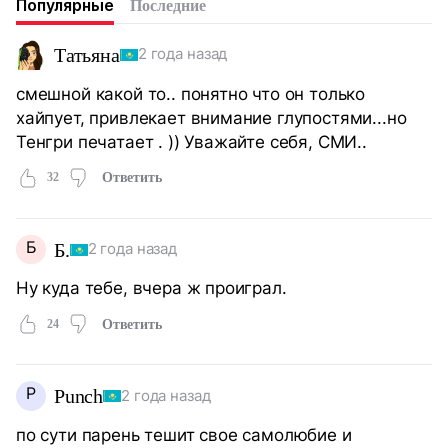
Популярные
Последние
Татьяна
2 года назад
смешной какой то.. понятно что он только
хайпует, привлекает внимание глупостями...но
Тенгри печатает . )) Уважайте себя, СМИ..
32
Ответить
Б
Б.
2 года назад
Ну куда тебе, вчера ж проиграл.
24
Ответить
P
Punch
2 года назад
по сути парень тешит свое самолюбие и