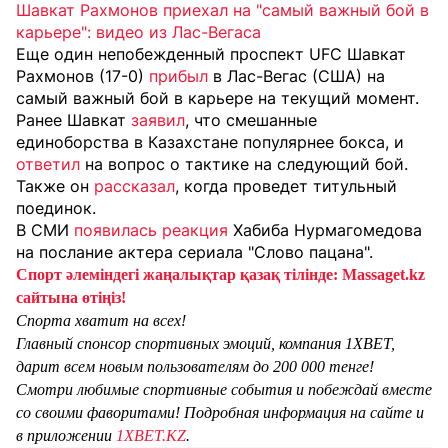
Шавкат Рахмонов приехал на "самый важный бой в
карьере": видео из Лас-Вегаса
Еще один непобежденный проспект UFC Шавкат
Рахмонов (17-0)
прибыл
в Лас-Вегас (США) на
самый важный бой в карьере на текущий момент.
Ранее Шавкат
заявил
, что смешанные
единоборства в Казахстане популярнее бокса, и
ответил
на вопрос о тактике на следующий бой.
Также он
рассказал
, когда проведет титульный
поединок.
В СМИ
появилась реакция
Хабиба Нурмагомедова
на послание актера сериала "Слово пацана".
Спорт әлеміндегі жаңалықтар қазақ тілінде: Massaget.kz
сайтына өтіңіз!
Спорта хватит на всех!
Главный спонсор спортивных эмоций, компания 1XBET,
дарит всем новым пользователям до 200 000 тенге!
Смотри любимые спортивные события и побеждай вместе
со своими фаворитами! Подробная информация на сайте и
в приложении
1XBET.KZ
.