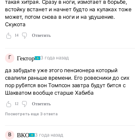
такая хитрая. Сразу в ноги, измотает в борьбе,
встойку встанет и начнет будто на кулаках тоже
может, потом снова в ноги и на удушение.
Скукота
14
Ответить
Г
Гектор
3 года назад
да забудьте уже этого пенсионера который
свалили раньше времени. Его ровесники до сих
пор рубятся вон Томпсон завтра будут бится с
Шакватом вообще старше Хабиба
12
Ответить
Посмотреть еще 3 ответа
В
ВКО
3 года назад