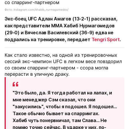
Фото: instagram.com/khabib_nurmagomedov/
Экс-боец UFC Адлан Амагов (13-2-1) рассказал,
как представители ММА Хабиб Нурмагомедов
(29-0) и Вячеслав Василевский (36-9) едва не
подрались на тренировке, передает
Tengri Sport
.
Как стало известно, на одной из тренировочных
сессий экс-чемпион UFC в легком весе повздорил
со своим спарринг-партнером - ссора могла
перерасти в уличную драку.
"Это было, да. Я тогда работал на лапах, и
мне менеджер Сэм сказал, что они
"закусились", чтобы я подошел. Я подошел…
Такое обычно бывает на спаррингах.
Хабиб чуть понервничал, там Слава… Не
помню точно сейчас. В ударке у них, по-