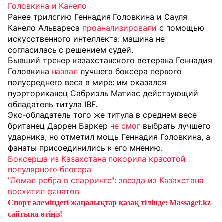
Головкина и Канело
Ранее трилогию Геннадия Головкина и Сауля
Канело Альвареса
проанализировали
с помощью
искусственного интеллекта: машина не
согласилась с решением судей.
Бывший тренер казахстанского ветерана Геннадия
Головкина
назвал
лучшего боксера первого
полусреднего веса в мире: им оказался
пуэрториканец Сабриэль Матиас действующий
обладатель титула IBF.
Экс-обладатель того же титула в среднем весе
британец Даррен Баркер
не смог
выбрать лучшего
ударника, но отметил мощь Геннадия Головкина, а
фанаты присоединились к его мнению.
Боксерша из Казахстана покорила красотой
популярного блогера
"Ломал ребра в спарринге": звезда из Казахстана
восхитил фанатов
Спорт әлеміндегі жаңалықтар қазақ тілінде: Massaget.kz
сайтына өтіңіз!