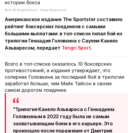
Фото ©️ Tengrinews.kz / Турар Казангапов
Американское издание The Sportster составило
рейтинг боксерских поединков с самыми
большими выплатами: в топ-список попал бой из
трилогии Геннадия Головкина с Саулем Канело
Альваресом, передает
Tengri Sport
.
Всего в топ-списке оказалось 10 боксерских
противостояний, а издание утверждает, что
соперник Головкина за последний бой в трилогии
заработал больше, чем Майк Тайсон в своем
самом дорогом поединке.
"Трилогия Канело Альвареса с Геннадием
Головкиным в 2022 году была не самым
захватывающим боем в его карьере. Это
произошло после поражения от Дмитрия