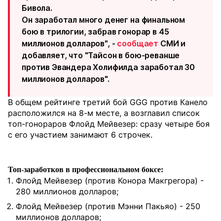
Бивола.
Он заработал много денег на финальном
бою в трилогии, забрав гонорар в 45
миллионов долларов", -
сообщает
СМИ и
добавляет, что "Тайсон в бою-реванше
против Эвандера Холифилда заработал 30
миллионов долларов".
В общем рейтинге третий бой GGG против Канело
расположился на 8-м месте, а возглавил список
топ-гонораров Флойд Мейвезер: сразу четыре боя
с его участием занимают 6 строчек.
Топ-заработков в профессиональном боксе:
Флойд Мейвезер (против Конора Макгрегора) -
280 миллионов долларов;
Флойд Мейвезер (против Мэнни Пакьяо) - 250
миллионов долларов;