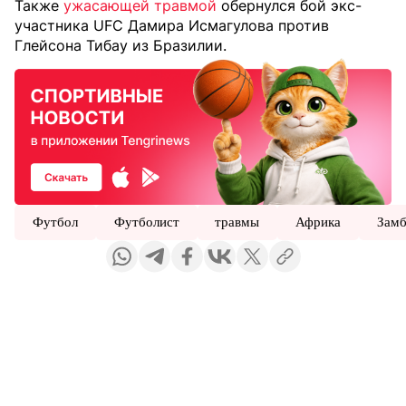
Также
ужасающей травмой
обернулся бой экс-
участника UFC Дамира Исмагулова против
Глейсона Тибау из Бразилии.
Футбол
Футболист
травмы
Африка
Зам