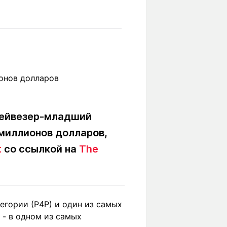
Вокруг света
Образование
Путевые
Учебные
заметки
заведения
Маршруты
ты
Заилийского
Алатау
Мейвезер-младший
Светлая тема
миллионов долларов,
t
со ссылкой на
The
Мы в социальных сетях
егории (Р4Р) и один из самых
- в одном из самых