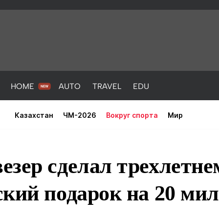
HOME
AUTO
TRAVEL
EDU
Казахстан
ЧМ-2026
Вокруг спорта
Мир
езер сделал трехлетне
кий подарок на 20 ми
PORT
HEALTH
HOME
AUTO
Новости
порт
Новости
Новости