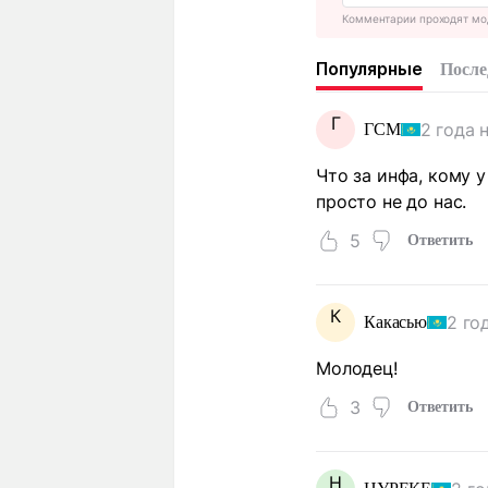
Комментарии проходят мо
Популярные
После
Г
2 года 
ГСМ
Что за инфа, кому 
просто не до нас.
5
Ответить
К
2 го
Какасью
Молодец!
3
Ответить
Н