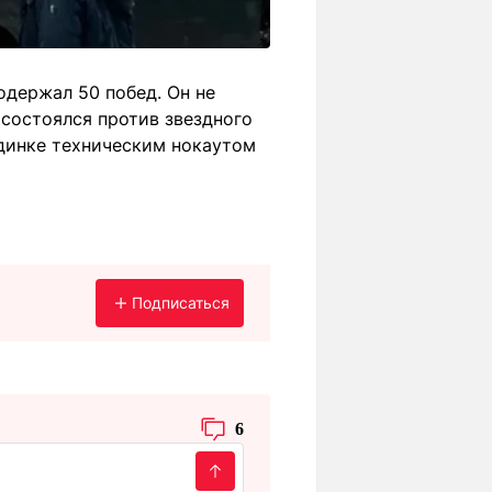
одержал 50 побед. Он не
 состоялся против звездного
единке техническим нокаутом
Подписаться
6