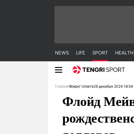
NEWS
LIFE
SPORT
HEALTH
29 декабря 2024 18:54
Главная
Вокруг спорта
Флойд Мейв
рождественс
NEWS
LIFE
S
Новости
Красиво
С