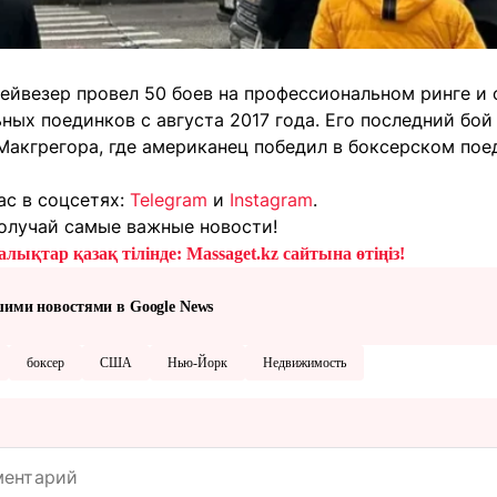
ейвезер провел 50 боев на профессиональном ринге и 
ых поединков с августа 2017 года. Его последний бой
Макгрегора, где американец победил в боксерском по
ас в соцсетях:
Telegram
и
Instagram
.
олучай самые важные новости!
лықтар қазақ тілінде: Massaget.kz сайтына өтіңіз!
шими новостями в Google News
боксер
США
Нью-Йорк
Недвижимость