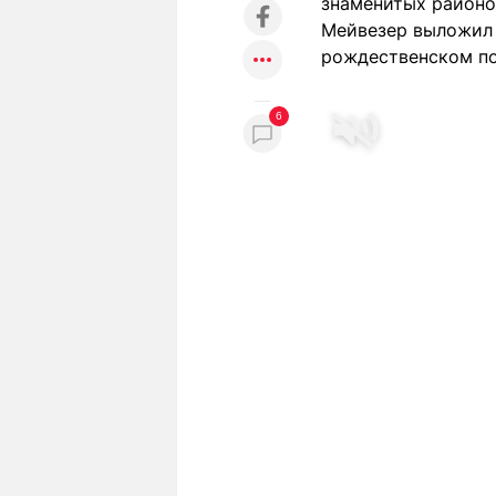
знаменитых районо
Мейвезер выложил в
рождественском по
6