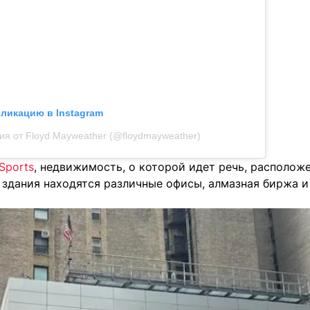
бликацию в Instagram
ия от Floyd Mayweather (@floydmayweather)
Sports
, недвижимость, о которой идет речь, расположе
и здания находятся различные офисы, алмазная биржа