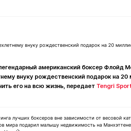
Статьи
округ спорта
Статьи
Полезное
ренды
Блоги
ига
Обзоры
емпионов
Спецпроек
легендарный американский боксер Флойд 
Контакты редакции
Вакансии
Реклама
Пресс-центр
нему внуку рождественский подарок на 20 
ить его на всю жизнь, передает
Tengri Spor
клама
+7 (700) 3 888 188
инга лучших боксеров вне зависимости от весовой кат
ов мира подарил малышу недвижимость на Манхэттене 