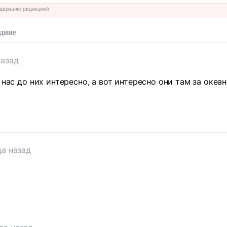
дерацию редакцией
дние
назад
у нас до них интересно, а вот интересно они там за оке
да назад