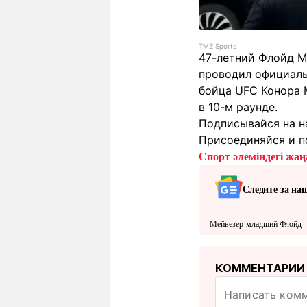
TMZ Sports
47-летний Флойд М
проводил официальн
бойца UFC Конора 
в 10-м раунде.
Подписывайся на н
Присоединяйся и п
Спорт әлеміндегі жаңа
Следите за на
Мейвезер-младший Флойд
КОММЕНТАРИИ