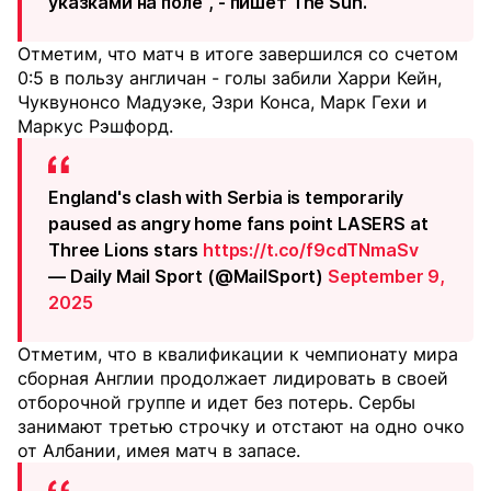
указками на поле", - пишет The Sun.
Отметим, что матч в итоге завершился со счетом
0:5 в пользу англичан - голы забили Харри Кейн,
Чуквунонсо Мадуэке, Эзри Конса, Марк Гехи и
Маркус Рэшфорд.
England's clash with Serbia is temporarily
paused as angry home fans point LASERS at
Three Lions stars
https://t.co/f9cdTNmaSv
— Daily Mail Sport (@MailSport)
September 9,
2025
Отметим, что в квалификации к чемпионату мира
сборная Англии продолжает лидировать в своей
отборочной группе и идет без потерь. Сербы
занимают третью строчку и отстают на одно очко
от Албании, имея матч в запасе.