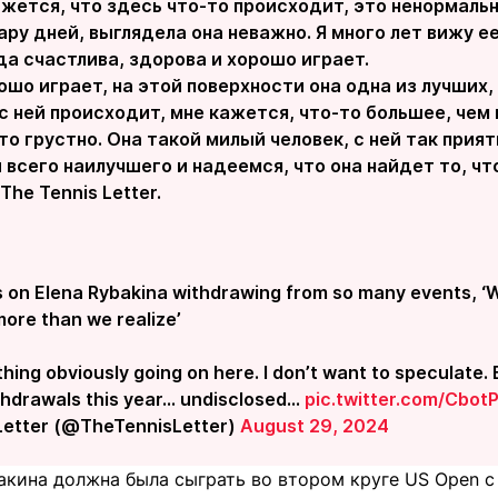
жется, что здесь что-то происходит, это ненормальн
ару дней, выглядела она неважно. Я много лет вижу ее 
да счастлива, здорова и хорошо играет.
ошо играет, на этой поверхности она одна из лучших, 
 с ней происходит, мне кажется, что-то большее, чем
то грустно. Она такой милый человек, с ней так прия
всего наилучшего и надеемся, что она найдет то, что
The Tennis Letter.
on Elena Rybakina withdrawing from so many events, ‘Wh
t more than we realize’
ing obviously going on here. I don’t want to speculate. B
ithdrawals this year… undisclosed…
pic.twitter.com/Cbo
Letter (@TheTennisLetter)
August 29, 2024
акина должна была сыграть во втором круге US Open 