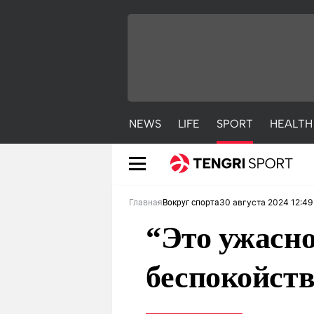
NEWS
LIFE
SPORT
HEALTH
30 августа 2024 12:49
Главная
Вокруг спорта
“Это ужасн
беспокойст
NEWS
LIFE
S
Новости
Красиво
С