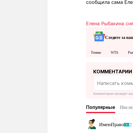
сообщила сама Елен
Елена Рыбакина сн
Следите за на
Теннис
WTA
Ры
КОММЕНТАРИИ
Комментарии проходят мо
Популярные
После
2
ИмеюПраво