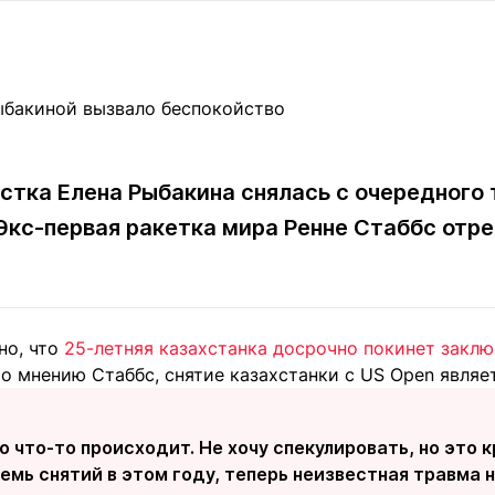
Статьи
округ спорта
Статьи
Полезное
ренды
Блоги
ига
Обзоры
емпионов
Спецпроек
стка Елена Рыбакина снялась с очередного т
 Экс-первая ракетка мира Ренне Стаббс отре
Контакты редакции
Вакансии
Реклама
Пресс-центр
но, что
25-летняя казахстанка досрочно покинет закл
клама
По мнению Стаббс, снятие казахстанки с US Open явля
+7 (700) 3 888 188
о что-то происходит. Не хочу спекулировать, но это 
емь снятий в этом году, теперь неизвестная травма н