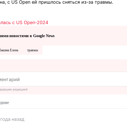
а, с US Open ей пришлось сняться из-за травмы.
ялась с US Open-2024
шими новостями в Google News
бакина Елена
травмы
дерацию редакцией
дние
 года назад