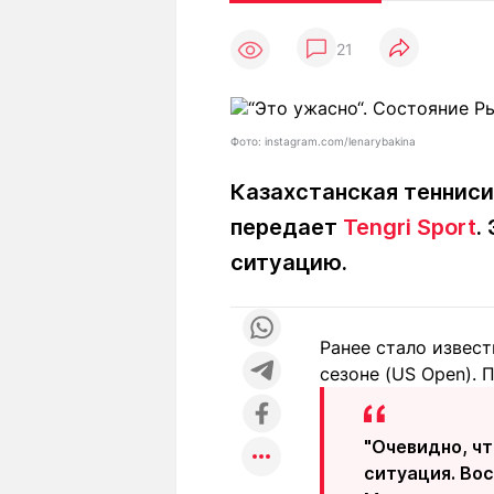
Статьи
Выгодно
В
21
Погода
Полезно
Т
Спецпроекты
Любопытно
Л
ч
Рейтинги
Гороскопы
Фото: instagram.com/lenarybakina
Рецепты
Казахстанская тенниси
передает
Tengri Sport
.
О проекте
ситуацию.
Ранее стало извест
Редакция
Ре
сезоне (US Open). 
+7 (777) 001 44 99
"Очевидно, чт
ситуация. Вос