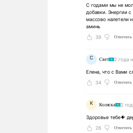
С годами мы не мол
добавки. Энергии с
массово налетели н
аминь
39
Ответить
С
2 года 
Свет
Елена, что с Вами 
34
Ответить
К
2 год
Коляска
Здоровье тебе🐠 де
26
Ответить