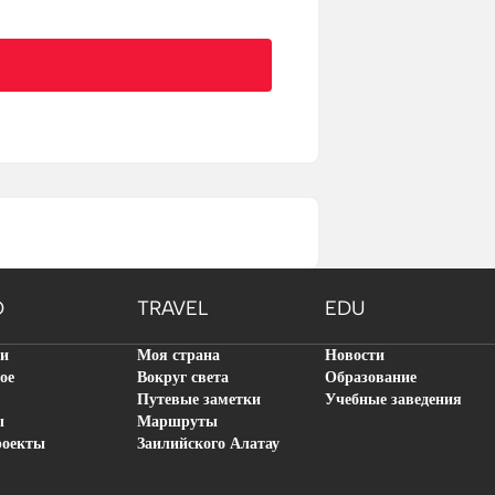
O
TRAVEL
EDU
ти
Моя страна
Новости
ое
Вокруг света
Образование
Путевые заметки
Учебные заведения
ы
Маршруты
роекты
Заилийского Алатау