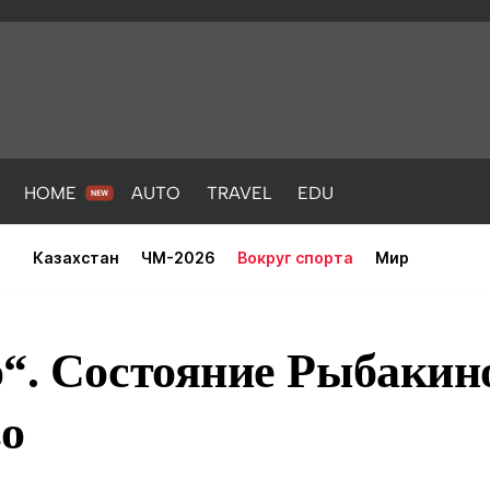
HOME
AUTO
TRAVEL
EDU
Казахстан
ЧМ-2026
Вокруг спорта
Мир
о“. Состояние Рыбакин
во
PORT
HEALTH
HOME
AUTO
Новости
порт
Новости
Новости