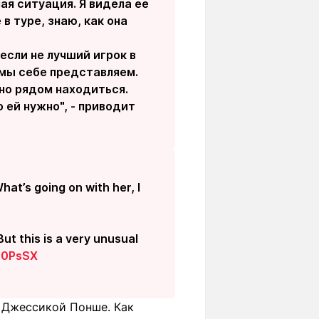
ая ситуация. Я видела ее
в туре, знаю, как она
если не лучший игрок в
 мы себе представляем.
тно рядом находиться.
 ей нужно", - приводит
at’s going on with her, I
ut this is a very unusual
tP0PsSX
с Джессикой Понше. Как