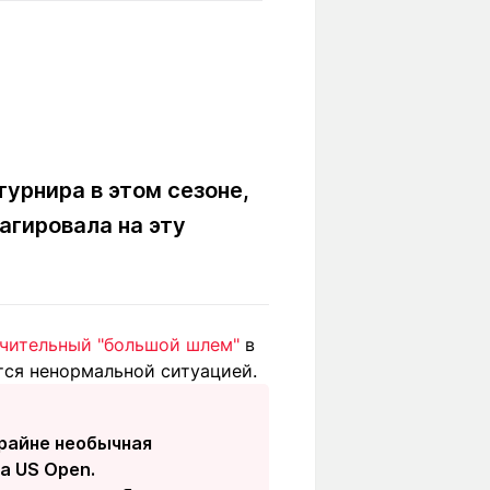
Вокруг света
Образование
Путевые
Учебные
заметки
заведения
Маршруты
ты
Заилийского
Алатау
урнира в этом сезоне,
агировала на эту
Светлая тема
ючительный "большой шлем"
в
Мы в социальных сетях
ется ненормальной ситуацией.
крайне необычная
а US Open.