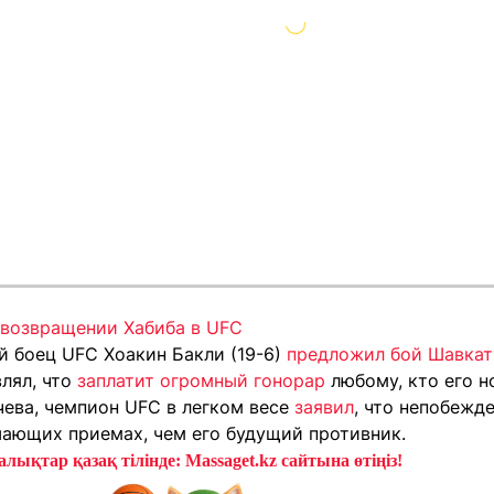
 возвращении Хабиба в UFC
й боец UFC Хоакин Бакли (19-6)
предложил бой Шавкат
влял, что
заплатит огромный гонорар
любому, кто его н
чева, чемпион UFC в легком весе
заявил
, что непобежд
шающих приемах, чем его будущий противник.
лықтар қазақ тілінде: Massaget.kz сайтына өтіңіз!