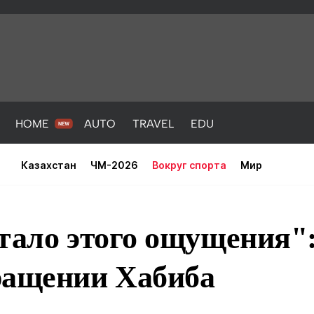
HOME
AUTO
TRAVEL
EDU
Казахстан
ЧМ-2026
Вокруг спорта
Мир
тало этого ощущения"
ращении Хабиба
PORT
HEALTH
HOME
AUTO
Новости
порт
Новости
Новости