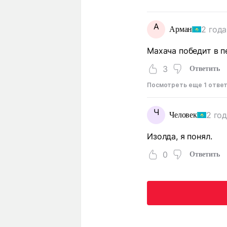
А
2 года
Арман
Махача победит в п
3
Ответить
Посмотреть еще 1 отве
Ч
2 го
Человек
Изолда, я понял.
0
Ответить