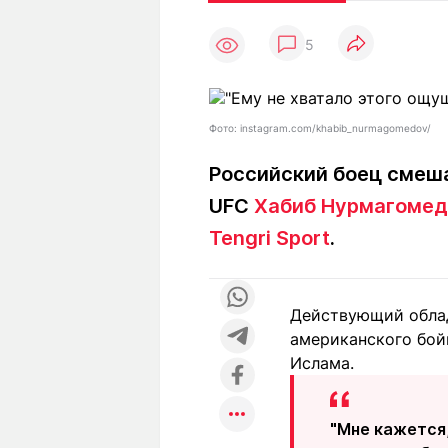
Статьи
Выгодно
В
5
Погода
Полезно
Т
Спецпроекты
Любопытно
Л
ч
Рейтинги
Гороскопы
Фото: instagram.com/khabib_nurmagomedov/
Рецепты
Российский боец смеша
UFC
Хабиб Нурмагомед
О проекте
Tengri Sport
.
Действующий облад
Редакция
Ре
американского бой
+7 (777) 001 44 99
Ислама.
"Мне кажется,