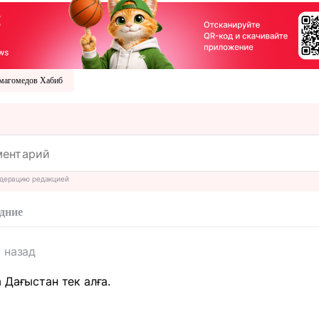
магомедов Хабиб
дерацию редакцией
дние
а назад
 Дағыстан тек алға.