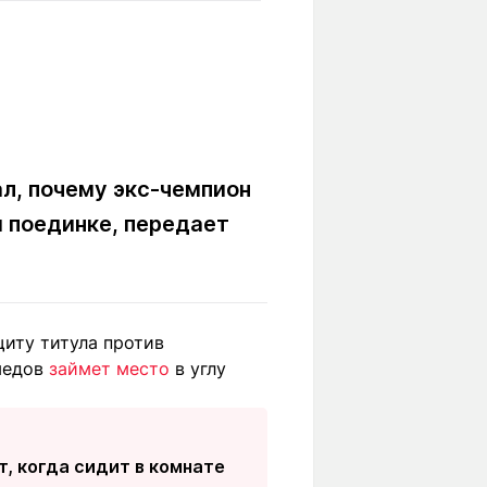
Вокруг света
Образование
Путевые
Учебные
заметки
заведения
Маршруты
ты
Заилийского
Алатау
л, почему экс-чемпион
 поединке, передает
Светлая тема
иту титула против
Мы в социальных сетях
омедов
займет место
в углу
т, когда сидит в комнате