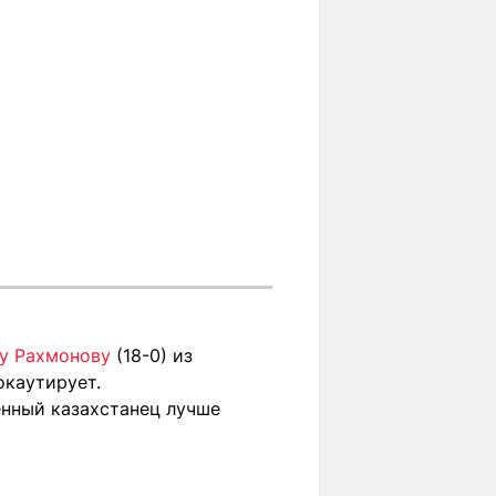
у Рахмонову
(18-0) из
окаутирует.
енный казахстанец лучше