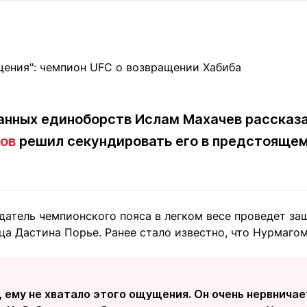
Статьи
округ спорта
Статьи
Полезное
ренды
Блоги
ига
Обзоры
емпионов
Спецпроек
нных единоборств Ислам Махачев рассказа
ов
решил секундировать его в предстоящем
Контакты редакции
Вакансии
Реклама
Пресс-центр
атель чемпионского пояса в легком весе проведет защ
клама
ца Дастина Порье. Ранее стало известно, что Нурмаг
+7 (700) 3 888 188
 ему не хватало этого ощущения. Он очень нервничае