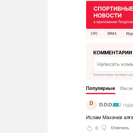
UFC
ММА
Нур
КОММЕНТАРИИ
Комментарии проходят мо
Популярные
После
D
2 год
D.D.D.
Ислам Махачев алға
6
Ответить