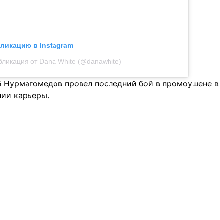
бликацию в Instagram
бликация от Dana White (@danawhite)
б Нурмагомедов провел последний бой в промоушене в 
нии карьеры.