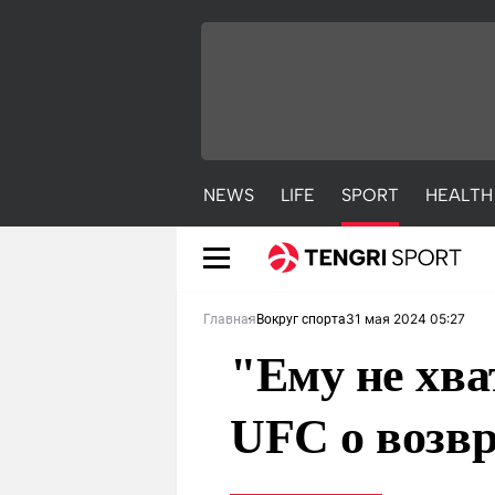
NEWS
LIFE
SPORT
HEALTH
31 мая 2024 05:27
Главная
Вокруг спорта
"Ему не хва
UFC о возв
NEWS
LIFE
S
Новости
Красиво
С