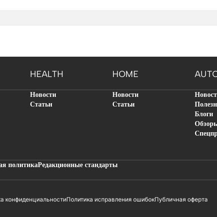
HEALTH
HOME
AUT
Новости
Новости
Новос
Статьи
Статьи
Полезн
Блоги
Обзор
Спецп
ая политика
Редакционные стандарты
ка конфиденциальности
Политика исправления ошибок
Публичная оферта