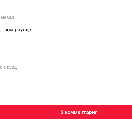
 назад
ервом раунде
т
да назад
2 комментария