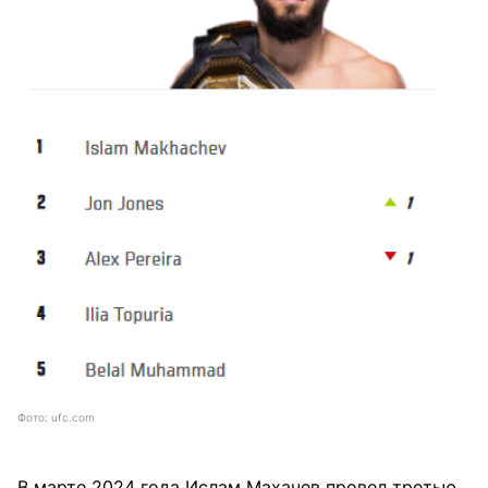
Фото: ufc.com
В марте 2024 года Ислам Махачев провел третью