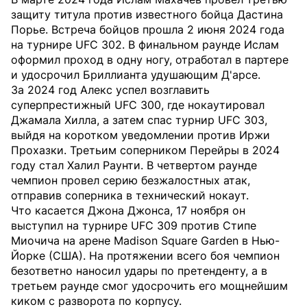
защиту титула против известного бойца Дастина
Порье. Встреча бойцов прошла 2 июня 2024 года
на турнире UFC 302. В финальном раунде Ислам
оформил проход в одну ногу, отработал в партере
и удосрочил Бриллианта удушающим Д'арсе.
За 2024 год Алекс успел возглавить
суперпрестижный UFC 300, где нокаутировал
Джамала Хилла, а затем спас турнир UFC 303,
выйдя на коротком уведомлении против Иржи
Прохазки. Третьим соперником Перейры в 2024
году стал Халил Раунти. В четвертом раунде
чемпион провел серию безжалостных атак,
отправив соперника в технический нокаут.
Что касается Джона Джонса, 17 ноября он
выступил на турнире UFC 309 против Стипе
Миочича на арене Madison Square Garden в Нью-
Йорке (США). На протяжении всего боя чемпион
безответно наносил удары по претенденту, а в
третьем раунде смог удосрочить его мощнейшим
киком с разворота по корпусу.