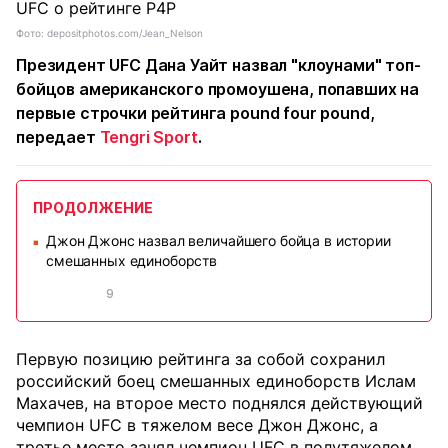
Фото: depositphotos.com/Jean_Nelson
Президент UFC Дана Уайт назвал "клоунами" топ-
бойцов американского промоушена, попавших на
первые строчки рейтинга pound four pound,
передает
Tengri Sport
.
ПРОДОЛЖЕНИЕ
Джон Джонс назвал величайшего бойца в истории
■
смешанных единоборств
9
Первую позицию рейтинга за собой сохранил
российский боец смешанных единоборств Ислам
Махачев, на второе место поднялся действующий
чемпион UFC в тяжелом весе Джон Джонс, а
третье место занял чемпион UFC в полутяжелом