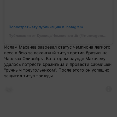
Посмотреть эту публикацию в Instagram
Публикация от Кузница Чемпионов 🏔 (@nurmagomedov_mma_school)
Ислам Махачев завоевал статус чемпиона легкого
веса в бою за вакантный титул против бразильца
Чарльза Оливейры. Во втором раунде Махачеву
удалось потрясти бразильца и провести сабмишен
"ручным треугольником". После этого он успешно
защитил титул трижды.