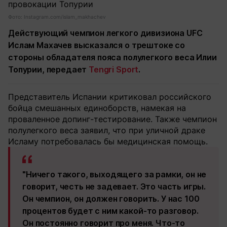
Фото: Instagram.com/islam_makhachev
Действующий чемпион легкого дивизиона UFC
Ислам Махачев высказался о трештоке со
стороны обладателя пояса полулегкого веса Илии
Топурии, передает
Tengri Sport
.
Представитель Испании критиковал российского
бойца смешанных единоборств, намекая на
проваленное допинг-тестирование. Также чемпион
полулегкого веса заявил, что при уличной драке
Исламу потребовалась бы медицинская помощь.
"Ничего такого, выходящего за рамки, он не
говорит, честь не задевает. Это часть игры.
Он чемпион, он должен говорить. У нас 100
процентов будет с ним какой‑то разговор.
Он постоянно говорит про меня. Что‑то