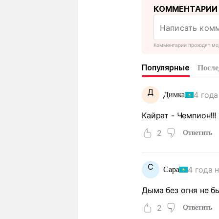
КОММЕНТАРИИ
Комментарии проходят мо
Популярные
После
Д
4 года
Димка
Кайрат - Чемпион!!!
2
Ответить
С
4 года 
Сара
Дыма без огня не бы
2
Ответить