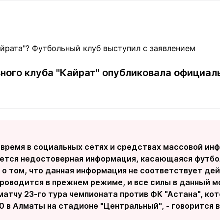
Статьи
округ спорта
Статьи
Полезное
ренды
Блоги
ига
Обзоры
емпионов
Спецпроек
ого клуба "Кайрат" опубликовала официаль
Контакты редакции
Вакансии
Реклама
Пресс-центр
 время в социальных сетях и средствах массовой ин
клама
ется недостоверная информация, касающаяся футбол
+7 (700) 3 888 188
 о том, что данная информация не соответствует де
проводится в прежнем режиме, и все силы в данный м
матчу 23-го тура чемпионата против ФК "Астана", ко
00 в Алматы на стадионе "Центральный", - говорится 