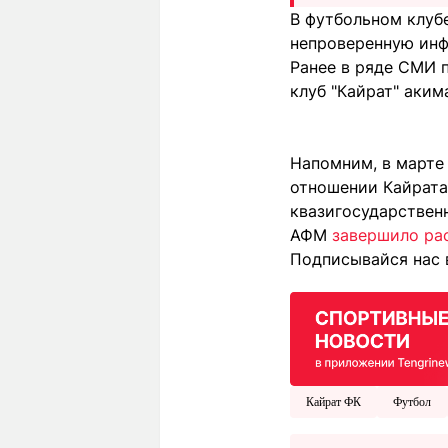
В футбольном клуб
непроверенную инф
Ранее в ряде СМИ 
клуб "Кайрат" аки
Напомним, в марте
отношении Кайрата
квазигосударствен
АФМ
завершило ра
Подписывайся нас 
Кайрат ФК
Футбол