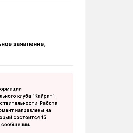
Вокруг света
Образование
Путевые
Учебные
заметки
заведения
Маршруты
ты
Заилийского
Алатау
ное заявление,
Светлая тема
формации
Мы в социальных сетях
ьного клуба "Кайрат".
йствительности. Работа
омент направлены на
торый состоится 15
в сообщении.