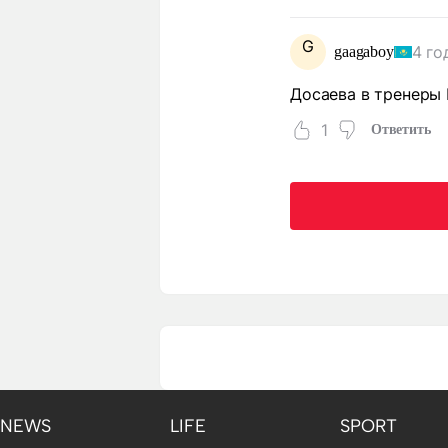
G
4 го
gaagaboy
Досаева в тренеры К
1
Ответить
NEWS
LIFE
SPORT