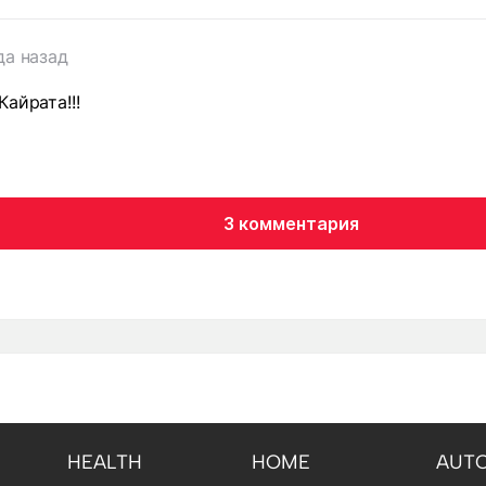
да назад
айрата!!!
3 комментария
HEALTH
HOME
AUT