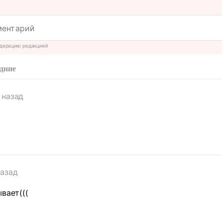
дерацию редакцией
дние
 назад
назад
вает(((