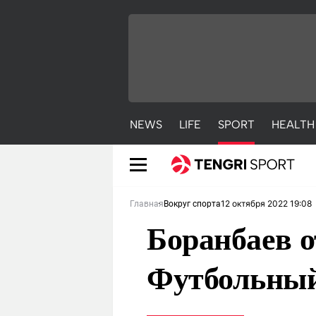
NEWS
LIFE
SPORT
HEALTH
12 октября 2022 19:08
Главная
Вокруг спорта
Боранбаев о
Футбольный
NEWS
LIFE
S
Новости
Красиво
С