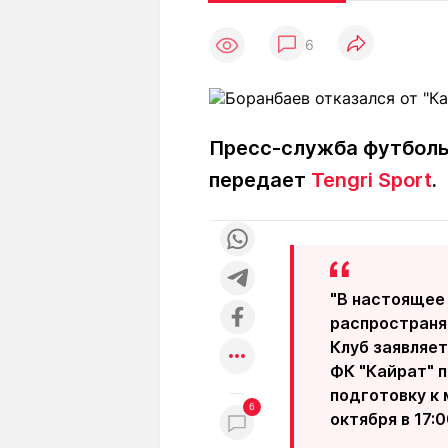
Статьи
Выгодно
В
6
Погода
Полезно
Т
Спецпроекты
Любопытно
Л
ч
Рейтинги
Гороскопы
Рецепты
Пресс-служба футбольн
передает
Tengri Sport
.
О проекте
"В настоящее
Редакция
Ре
распространя
+7 (777) 001 44 99
Клуб заявляет
ФК "Кайрат" 
подготовку к 
6
октября в 17: