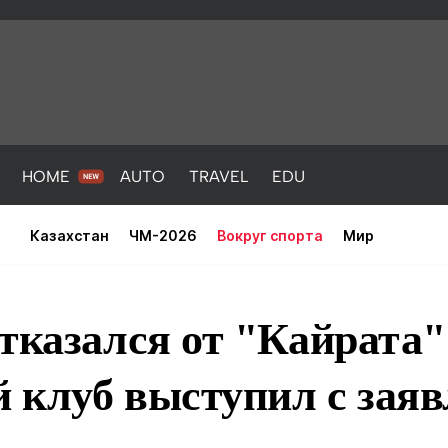
HOME
AUTO
TRAVEL
EDU
Казахстан
ЧМ-2026
Вокруг спорта
Мир
тказался от "Кайрата"
 клуб выступил с зая
PORT
HEALTH
HOME
AUTO
Новости
порт
Новости
Новости