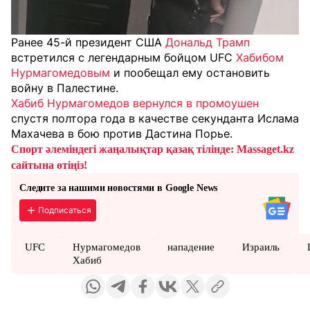
Ранее 45-й президент США
Дональд Трамп
встретился с легендарным бойцом UFC
Хабибом
Нурмагомедовым
и пообещал ему остановить
войну в Палестине.
Хабиб Нурмагомедов вернулся в промоушен
спустя полтора года в качестве секунданта Ислама
Махачева в бою против Дастина Порье.
Спорт әлеміндегі жаңалықтар қазақ тілінде: Massaget.kz
сайтына өтіңіз!
Следите за нашими новостями в Google News
Подписаться
UFC
Нурмагомедов
нападение
Израиль
Хабиб