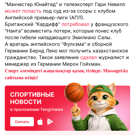
"Манчестер Юнайтед" и телеэксперт Гари Невилл
может попасть
под
суд из-за ссоры с клубом
Английской премьер-лиги (АПЛ).
Британский "Кардифф"
потребовал
у французского
"Нанта" возместить потери, которые понес клуб
после гибели нападающего Эмилиано Салы.
А вратарь английского "Фулхэма" и сборной
Германии Бернд Лено мог получить казахстанское
гражданство. Такое заявление
сделал
журналист и
менеджер из Германии Мирон Гойхман.
Спорт әлеміндегі жаңалықтар қазақ тілінде: Massaget.kz
сайтына өтіңіз!