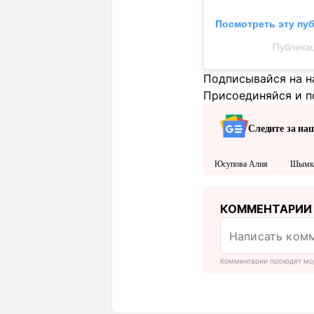
Посмотреть эту пу
Публикац
Подписывайся на н
Присоединяйся и п
Следите за на
Юсупова Алия
Шымк
КОММЕНТАРИИ
Комментарии проходят мо