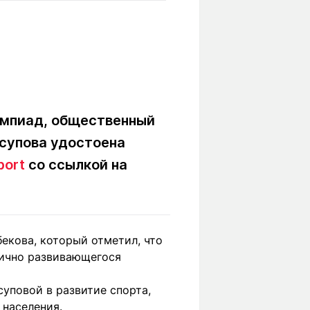
Вокруг света
Образование
Путевые
Учебные
заметки
заведения
Маршруты
ты
Заилийского
Алатау
импиад, общественный
Юсупова удостоена
Светлая тема
port
со ссылкой на
Мы в социальных сетях
екова, который отметил, что
мично развивающегося
уповой в развитие спорта,
 населения.