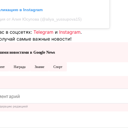
бликацию в Instagram
ия от Алия Юсупова (@aliya_yussupova15)
ас в соцсетях:
Telegram
и
Instagram
.
олучай самые важные новости!
шими новостями в Google News
ент
Награда
Звание
Спорт
дерацию редакцией