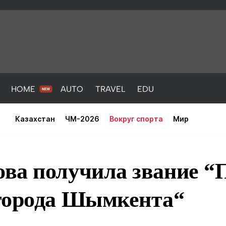
HOME
AUTO
TRAVEL
EDU
Казахстан
ЧМ-2026
Вокруг спорта
Мир
ва получила звание “
города Шымкента“
PORT
HEALTH
HOME
AUTO
Новости
порт
Новости
Новости