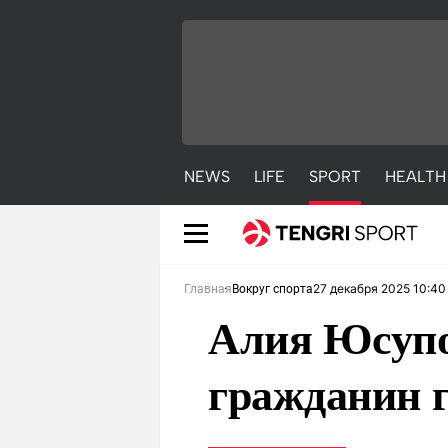
NEWS
LIFE
SPORT
HEALTH
27 декабря 2025 10:40
Главная
Вокруг спорта
Алия Юсупо
гражданин 
NEWS
LIFE
S
Новости
Красиво
С