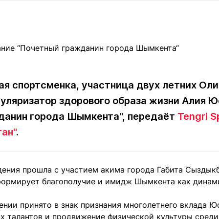
Статьи
округ спорта
Статьи
Полезное
ренды
Блоги
ига
Обзоры
емпионов
Спецпроек
ая спортсменка, участница двух летних Ол
пуляризатор здорового образа жизни Алия 
Контакты редакции
Вакансии
Реклама
Пресс-центр
данин города Шымкента", передаёт
Tengri S
ан"
.
клама
+7 (700) 3 888 188
ения прошла с участием акима города Габита Сыздыкб
формирует благополучие и имидж Шымкента как дина
нии принято в знак признания многолетнего вклада Юс
х талантов и продвижение физической культуры среди