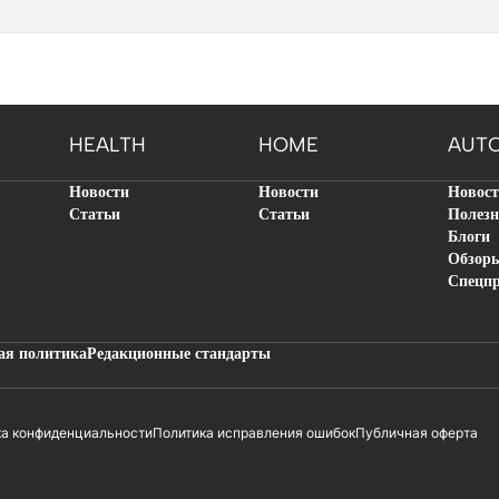
HEALTH
HOME
AUT
Новости
Новости
Новос
Статьи
Статьи
Полезн
Блоги
Обзор
Спецп
ая политика
Редакционные стандарты
ка конфиденциальности
Политика исправления ошибок
Публичная оферта