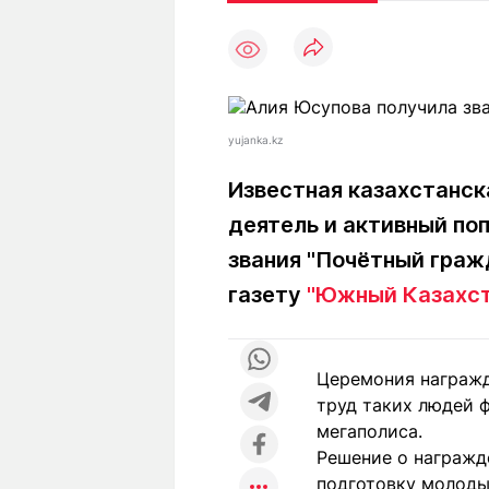
Статьи
Выгодно
В
Погода
Полезно
Т
Спецпроекты
Любопытно
Л
ч
Рейтинги
Гороскопы
yujanka.kz
Рецепты
Известная казахстанск
деятель и активный по
О проекте
звания "Почётный граж
газету
"Южный Казахст
Редакция
Ре
+7 (777) 001 44 99
Церемония награжд
труд таких людей 
мегаполиса.
Решение о награжде
подготовку молоды