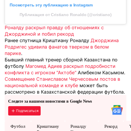
Посмотреть эту публикацию в Instagram
Публикация от Cristiano Ronaldo (@cristiano)
Роналду раскрыл правду об отношениях с
Джорджиной и побил рекорд
Ранее спутница Криштиану Роналду
Джорджина
Родригес удивила фанатов тверком в белом
парике
.
Бывший главный тренер сборной Казахстана по
футболу
Магомед Адиев раскрыл подробности
конфликта с игроком "Актобе"
Алибеком Касымом.
Совмещение Станиславом Черчесовым постов в
национальной команде и клубе
может быть
рассмотрено в Казахстанской федерации футбола.
Следите за нашими новостями в Google News
Подписаться
Футбол
Криштиану
Роналду
Рекорд