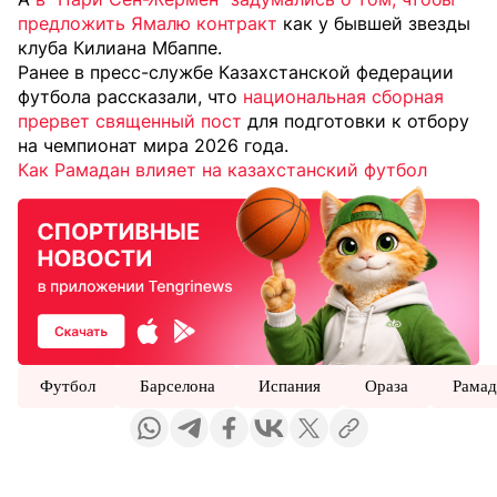
предложить Ямалю контракт
как у бывшей звезды
клуба Килиана Мбаппе.
Ранее в пресс-службе Казахстанской федерации
футбола рассказали, что
национальная сборная
прервет священный пост
для подготовки к отбору
на чемпионат мира 2026 года.
Как Рамадан влияет на казахстанский футбол
Футбол
Барселона
Испания
Ораза
Рамад