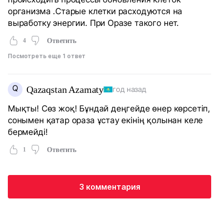
организма .Старые клетки расходуются на
выработку энергии. При Оразе такого нет.
4
Ответить
Посмотреть еще 1 ответ
Q
Qazaqstan Azamaty
год назад
Мықты! Сөз жоқ! Бұндай деңгейде өнер көрсетіп,
сонымен қатар ораза ұстау екінің қолынан келе
бермейді!
1
Ответить
3 комментария