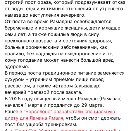
строгий пост ораза, который подразумевает отказ
от воды, еды и интимных отношений от утреннего
намаза до наступления вечернего.
От поста во время Рамадана освобождаются
беременные и кормящие женщины, дети младше
семи лет, а также пожилые люди в силу
преклонного возраста и состояния здоровья,
больные хроническими заболеваниями, как
правило, без надежды на выздоровление и те,
кому голодание может нанести большой вред
здоровью.
В период поста традиционное питание заменяется
сухуром - утренним приемом пищи перед
рассветом, а также ифтаром (ауызашар) -
вечерней трапезой после заката.
В 2025 году священный месяц Рамадан (Рамазан)
начался 1 марта и продлится до 29 марта.
Ранее
в "Барселоне" разработали специальную
диету для Ламина Ямаля
, чтобы он смог держать
пост без ущерба тренировкам.
А
в "Пари Сен-Жермен" задумались о том, чтобы