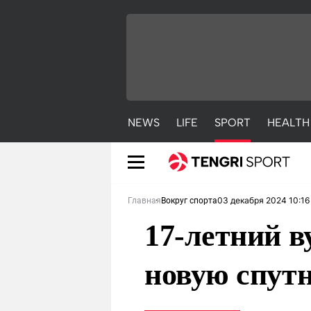
NEWS
LIFE
SPORT
HEALTH
03 декабря 2024 10:16
Главная
Вокруг спорта
17-летний 
новую спут
NEWS
LIFE
S
Новости
Красиво
С