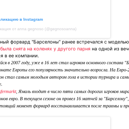
бликацию в Instagram
кация от anna gegnoso (@gegnosoanna)
дный форвард "Барселоны" ранее встречался с моделью
была снята на коленях у другого парня
на одной из веч
я в ее компании.
ся в 2007 году, уже в 16 лет стал игроком основного состава "
онате Европы его популярность значительно возросла. На Евро
: он стал самым молодым автором гола в истории турнира и с
е.
sfermarkt
, Ямаль входит в число пяти самых дорогих игроков мир
нов евро. В текущем сезоне он провел 16 матчей за "Барселону",
астоящий момент форвард восстанавливается после травмы и про