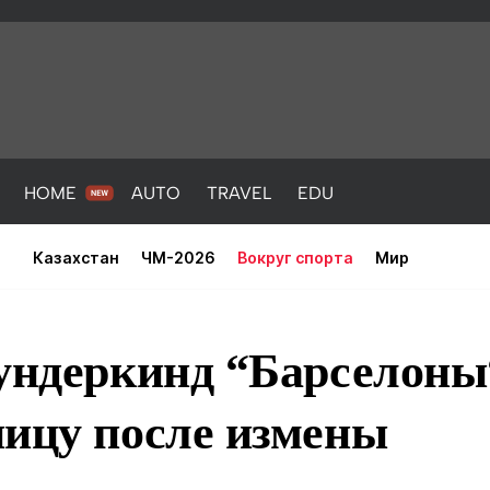
HOME
AUTO
TRAVEL
EDU
Казахстан
ЧМ-2026
Вокруг спорта
Мир
вундеркинд “Барселон
ницу после измены
PORT
HEALTH
HOME
AUTO
Новости
порт
Новости
Новости