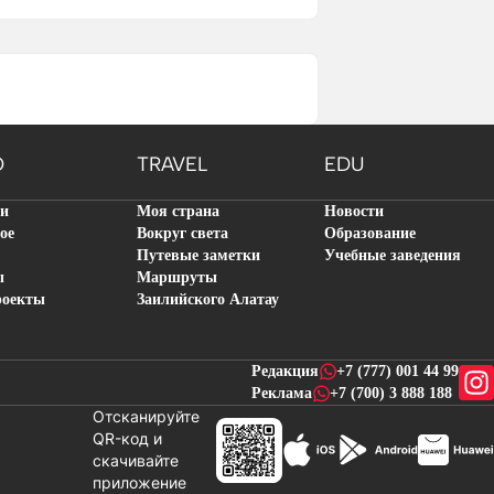
O
TRAVEL
EDU
ти
Моя страна
Новости
ое
Вокруг света
Образование
Путевые заметки
Учебные заведения
ы
Маршруты
роекты
Заилийского Алатау
Редакция
+7 (777) 001 44 99
Реклама
+7 (700) 3 888 188
Отсканируйте
QR-код и
скачивайте
новостей
приложение