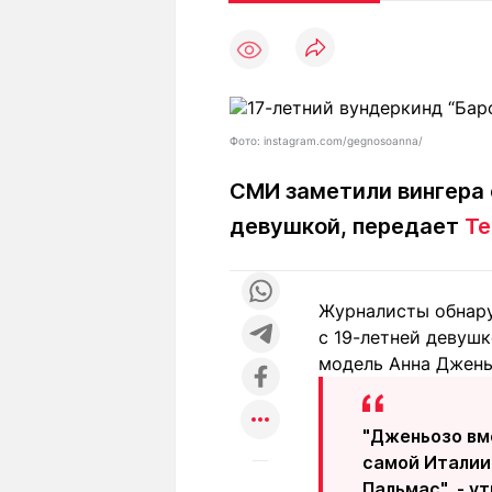
Статьи
Выгодно
В
Погода
Полезно
Т
Спецпроекты
Любопытно
Л
ч
Рейтинги
Гороскопы
Фото: instagram.com/gegnosoanna/
Рецепты
СМИ заметили вингера 
девушкой, передает
Te
О проекте
Журналисты обнару
с 19-летней девушк
Редакция
Ре
модель Анна Джень
+7 (777) 001 44 99
"Дженьозо вм
самой Италии,
Пальмас", - ут