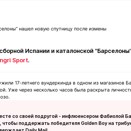
Статьи
округ спорта
Статьи
Полезное
ренды
Блоги
ига
Обзоры
емпионов
Спецпроек
сборной Испании и каталонской "Барселоны
ngri Sport
.
Контакты редакции
Вакансии
Реклама
Пресс-центр
жили 17-летнего вундеркинда в одном из магазинов 
ой. Уже через несколько часов была раскрыта личност
клама
озо.
+7 (700) 3 888 188
есте со своей подругой - инфлюенсером Фабиолой Ба
 чтобы поддержать победителя Golden Boy на трибун
верждает Daily Mail.