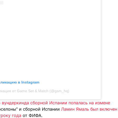
бликацию в Instagram
икация от Game Set & Match (@gsm_hq)
о вундеркинда сборной Испании попалась на измене
рселоны" и сборной Испании
Ламин Ямаль был включен 
року года
от ФИФА.