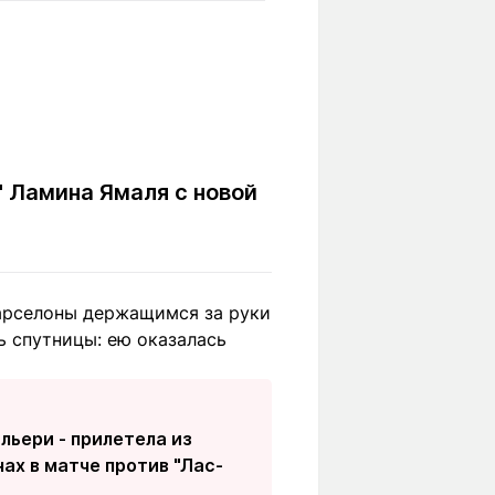
Вокруг света
Образование
Путевые
Учебные
заметки
заведения
Маршруты
ты
Заилийского
Алатау
" Ламина Ямаля с новой
Светлая тема
Барселоны держащимся за руки
ь спутницы: ею оказалась
Мы в социальных сетях
льери - прилетела из
ах в матче против "Лас-