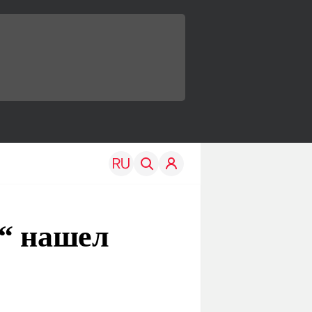
ы“ нашел
TRAVEL
EDU
Моя страна
Новости