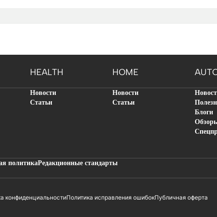
HEALTH
HOME
AUT
Новости
Новости
Новос
Статьи
Статьи
Полезн
Блоги
Обзор
Спецп
ая политика
Редакционные стандарты
ка конфиденциальности
Политика исправления ошибок
Публичная оферта