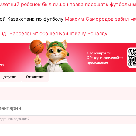
илетний ребенок был лишен права посещать футбольн
й Казахстана по футболу
Максим Самородов забил мяч
инд "Барселоны" обошел Криштиану Роналду
девушка
Отношения
дерацию редакцией